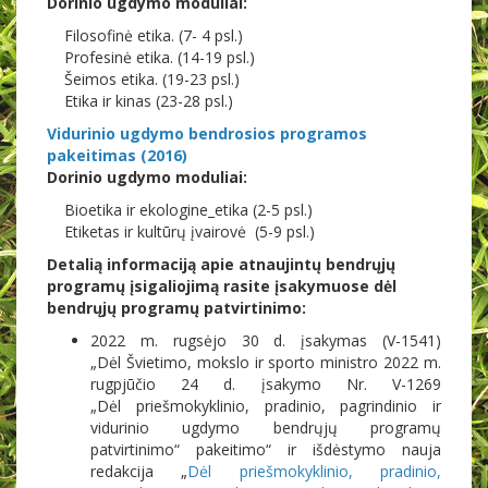
Dorinio ugdymo moduliai:
Filosofinė etika. (7- 4 psl.)
Profesinė etika. (14-19 psl.)
Šeimos etika. (19-23 psl.)
Etika ir kinas (23-28 psl.)
Vidurinio ugdymo bendrosios programos
pakeitimas (2016)
Dorinio ugdymo moduliai:
Bioetika ir ekologine_etika (2-5 psl.)
Etiketas ir kultūrų įvairovė
(5-9 psl.)
Detalią informaciją apie atnaujintų bendrųjų
programų įsigaliojimą rasite įsakymuose dėl
bendrųjų programų patvirtinimo:
2022 m. rugsėjo 30 d. įsakymas (V-1541)
„Dėl Švietimo, mokslo ir sporto ministro 2022 m.
rugpjūčio 24 d. įsakymo Nr. V-1269
„Dėl priešmokyklinio, pradinio, pagrindinio ir
vidurinio ugdymo bendrųjų programų
patvirtinimo“ pakeitimo“ ir išdėstymo nauja
redakcija „
Dėl priešmokyklinio, pradinio,