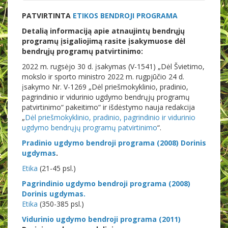
PATVIRTINTA
ETIKOS BENDROJI PROGRAMA
Detalią informaciją apie atnaujintų bendrųjų
programų įsigaliojimą rasite įsakymuose dėl
bendrųjų programų patvirtinimo:
2022 m. rugsėjo 30 d. įsakymas (V-1541) „Dėl Švietimo,
mokslo ir sporto ministro 2022 m. rugpjūčio 24 d.
įsakymo Nr. V-1269 „Dėl priešmokyklinio, pradinio,
pagrindinio ir vidurinio ugdymo bendrųjų programų
patvirtinimo“ pakeitimo“ ir išdėstymo nauja redakcija
„
Dėl priešmokyklinio, pradinio, pagrindinio ir vidurinio
ugdymo bendrųjų programų patvirtinimo
“.
Pradinio ugdymo bendroji programa (2008) Dorinis
ugdymas
.
Etika
(21-45 psl.)
Pagrindinio ugdymo bendroji programa (2008)
Dorinis ugdymas.
Etika
(350-385 psl.)
Vidurinio ugdymo bendroji programa (2011)