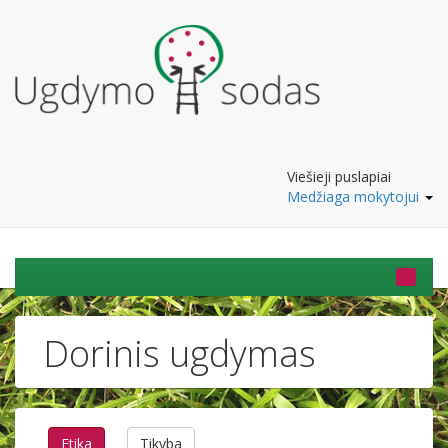
Viešieji puslapiai
Medžiaga mokytojui
Dorinis ugdymas
Etika
Tikyba