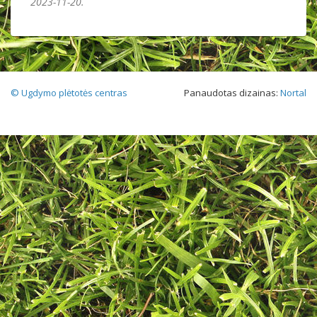
2023-11-20.
© Ugdymo plėtotės centras
Panaudotas dizainas:
Nortal
/mm/gamtamokslis = tvs/index.php