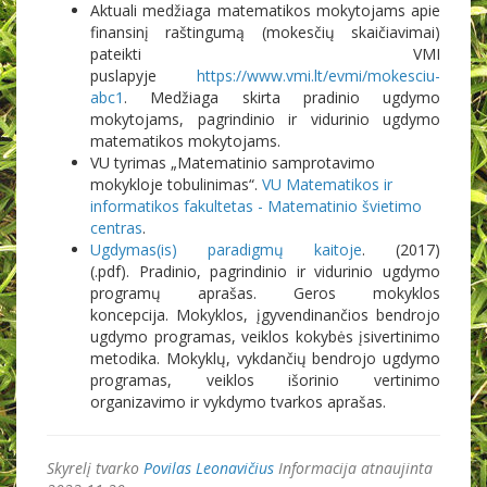
Aktuali medžiaga matematikos mokytojams apie
finansinį raštingumą (mokesčių skaičiavimai)
pateikti VMI
puslapyje
https://www.vmi.lt/evmi/mokesciu-
abc1
. Medžiaga skirta pradinio ugdymo
mokytojams, pagrindinio ir vidurinio ugdymo
matematikos mokytojams.
VU tyrimas „Matematinio samprotavimo
mokykloje tobulinimas“.
VU Matematikos ir
informatikos fakultetas - Matematinio švietimo
centras
.
Ugdymas(is) paradigmų kaitoje
. (2017)
(.pdf). Pradinio, pagrindinio ir vidurinio ugdymo
programų aprašas. Geros mokyklos
koncepcija. Mokyklos, įgyvendinančios bendrojo
ugdymo programas, veiklos kokybės įsivertinimo
metodika. Mokyklų, vykdančių bendrojo ugdymo
programas, veiklos išorinio vertinimo
organizavimo ir vykdymo tvarkos aprašas.
Skyrelį tvarko
Povilas Leonavičius
Informacija atnaujinta