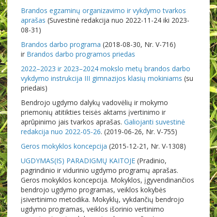
Brandos egzaminų organizavimo ir vykdymo tvarkos
aprašas
(Suvestinė redakcija nuo 2022-11-24 iki 2023-
08-31)
Brandos darbo programa
(2018-08-30, Nr. V-716)
ir
Brandos darbo programos priedas
2022–2023 ir 2023–2024 mokslo metų brandos darbo
vykdymo instrukcija III gimnazijos klasių mokiniams
(su
priedais)
Bendrojo ugdymo dalykų vadovėlių ir mokymo
priemonių atitikties teisės aktams įvertinimo ir
aprūpinimo jais tvarkos aprašas.
Galiojanti suvestinė
redakcija nuo 2022-05-26
. (2019-06-26, Nr. V-755)
Geros mokyklos koncepcija
(2015-12-21, Nr. V-1308)
UGDYMAS(IS) PARADIGMŲ KAITOJE
(Pradinio,
pagrindinio ir vidurinio ugdymo programų aprašas.
Geros mokyklos koncepcija. Mokyklos, įgyvendinančios
bendrojo ugdymo programas, veiklos kokybės
įsivertinimo metodika. Mokyklų, vykdančių bendrojo
ugdymo programas, veiklos išorinio vertinimo