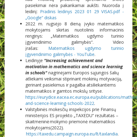
pasiekimai nėra pakankamai aukšti. Nuoroda į
leidinį:
Pradinis leidinys 2023 01 29 VISAS.pdf -
„Google“ diskas
2022 m. rugsėjo 8 dieną įvyko matematikos
mokytojams skirtas nuotolinis informacinis
renginys: „Matematikos ugdymo turinio
įgyvendinimo galimybės“. Video
įrašas:
Matematikos ugdymo turinio
įgyvendinimo galimybės - YouTube
.
Leidinyje
"Increasing achievement and
motivation in mathematics and science learning
in schools"
nagrinėjami Europos sąjungos šalių
atliekami veiksmai stiprinant mokinių motyvaciją,
gerinant pasiekimus ir pagalba atsiliekantiems
matematikos ir gamtos mokslų srityse.
https://eurydice.eacea.ec.europa.eu/publications/mathe
and-science-learning-schools-2022
.
Valstybinės mokesčių inspekcijos prie Finansų
ministerijos ES projekto „TAXEDU“ rezultatas –
skaitmeninė mokymo priemonė matematikos
mokytojams(2022).
https://taxedu.campaign.europa.eu/lt/taxlandia
.