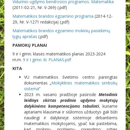
Vidurinio ugdymo bendrosios programos. Matematika
(2011-02-21, Nr. V-269) (.pdf)
Matematikos brandos egzamino programa
(2014-12-
29, Nr. V-1271 redakcija) (.pdf)
Matematikos brandos egzamino mokinių pasiekimų
lygių aprašas
(.pdf)
PAMOKŲ PLANAI
9 ir I gimn. klasės matematikos planas 2023-2024
m.m.
9 ir I gimn. kl. PLANAS.pdf
KITA
VU matematikos švietimo centro parengtas
dokumentas „
Mokyklinės matematikos simbolių
sistema
“
2023 m. vasario pradžioje pasirodė
Metodinis
leidinys skirtas pradinio ugdymo mokytojų
dalykinėms kompetencijoms tobulinti
, kuriame
aptariami klausimai ir siūlomos užduotys gali būti
naudingi ir dalykinėje sistemoje dirbantiems
matematikos mokytojams, ypač kai pastebima,
kad mokinių problemų sprendimo srities