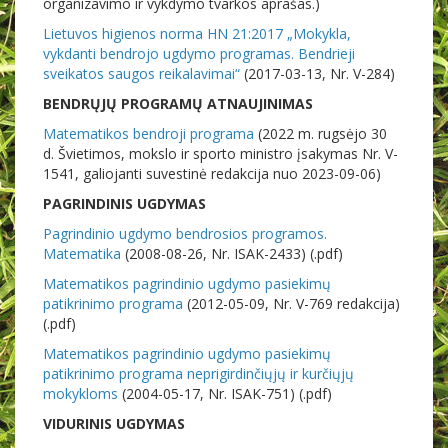
organizavimo ir vykdymo tvarkos aprašas.)
Lietuvos higienos norma HN 21:2017 „Mokykla,
vykdanti bendrojo ugdymo programas. Bendrieji
sveikatos saugos reikalavimai“
(2017-03-13, Nr. V-284)
BENDRŲJŲ PROGRAMŲ ATNAUJINIMAS
Matematikos bendroji programa
(2022 m. rugsėjo 30
d. Švietimos, mokslo ir sporto ministro įsakymas Nr. V-
1541, galiojanti suvestinė redakcija nuo 2023-09-06)
PAGRINDINIS UGDYMAS
Pagrindinio ugdymo bendrosios programos.
Matematika
(2008-08-26, Nr. ISAK-2433) (.pdf)
Matematikos pagrindinio ugdymo pasiekimų
patikrinimo programa
(2012-05-09, Nr. V-769 redakcija)
(.pdf)
Matematikos pagrindinio ugdymo pasiekimų
patikrinimo programa neprigirdinčiųjų ir kurčiųjų
mokykloms
(2004-05-17, Nr. ISAK-751) (.pdf)
VIDURINIS UGDYMAS