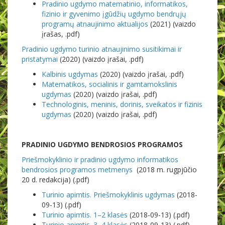
Pradinio ugdymo matematinio, informatikos,
fizinio ir gyvenimo įgūdžių ugdymo bendrųjų
programų atnaujinimo aktualijos
(2021) (vaizdo
įrašas, .pdf)
Pradinio ugdymo turinio atnaujinimo susitikimai ir
pristatymai
(2020) (vaizdo įrašai, .pdf)
Kalbinis ugdymas
(2020) (vaizdo įrašai, .pdf)
Matematikos, socialinis ir gamtamokslinis
ugdymas
(2020) (vaizdo įrašai, .pdf)
Technologinis, meninis, dorinis, sveikatos ir fizinis
ugdymas
(2020) (vaizdo įrašai, .pdf)
PRADINIO UGDYMO BENDROSIOS PROGRAMOS
Priešmokyklinio ir pradinio ugdymo informatikos
bendrosios programos metmenys
(2018 m. rugpjūčio
20 d. redakcija) (.pdf)
Turinio apimtis. Priešmokyklinis ugdymas
(2018-
09-13) (.pdf)
Turinio apimtis. 1–2 klasės
(2018-09-13) (.pdf)
Turinio apimtis. 3–4 klasės
(2018-09-13) (.pdf)