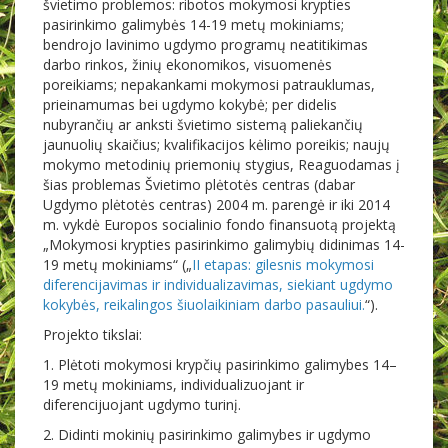
švietimo problemos: ribotos mokymosi krypties
pasirinkimo galimybės 14-19 metų mokiniams;
bendrojo lavinimo ugdymo programų neatitikimas
darbo rinkos, žinių ekonomikos, visuomenės
poreikiams; nepakankami mokymosi patrauklumas,
prieinamumas bei ugdymo kokybė; per didelis
nubyrančių ar anksti švietimo sistemą paliekančių
jaunuolių skaičius; kvalifikacijos kėlimo poreikis; naujų
mokymo metodinių priemonių stygius, Reaguodamas į
šias problemas Švietimo plėtotės centras (dabar
Ugdymo plėtotės centras) 2004 m. parengė ir iki 2014
m. vykdė Europos socialinio fondo finansuotą projektą
„Mokymosi krypties pasirinkimo galimybių didinimas 14-
19 metų mokiniams“ („
II etapas: gilesnis mokymosi
diferencijavimas ir individualizavimas, siekiant ugdymo
kokybės, reikalingos šiuolaikiniam darbo pasauliui.
“).
Projekto tikslai:
1. Plėtoti mokymosi krypčių pasirinkimo galimybes 14–
19 metų mokiniams, individualizuojant ir
diferencijuojant ugdymo turinį.
2. Didinti mokinių pasirinkimo galimybes ir ugdymo