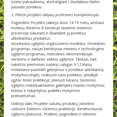
turinio patrauklumą, atsižvelgiant į šiuolaikinio darbo
pasaulio poreikius.
3. Plėtoti projekto dalyvių profesines kompetencijas
Pagrindinis Projekto taikinys buvo 14-19 metų amžiaus
mokinių iškritimo iš bendrojo lavinimo sistemos
prevencija sukuriant ir išbandant jų poreikius
atitinkančius produktus:
inovatyvius ugdymo organizavimo modelius, modulines
programas, naujas bendrąsias meninio ir technologinio
ugdymo programas, metodines rekomendacijas
verslumo ir darbinės veiklos ugdymui. Tikėtąsi, kad
sukurtos priemonės sudarys sąlygas 9-12 klasių
mokiniams pasirinkti gebėjimus ir poreikius atitinkančią
mokymosi kryptį, realizuoti savo polinkius, pritaikyti
įgytas žinias praktikoje, planuoti karjerą. Geresnės
ugdymo individualizavimo galimybės mažins mokymosi
krūvius ir nubyrėjimą, padidės mokymosi
prieinamumas.
Didžioji dalis Projekte sukurtų produktų įsitvirtino
Lietuvos švietimo ssitemos praktikoje: Bendruosiuose
ugdymo planuose, Pradinio, pagrindinio ir vidurinio