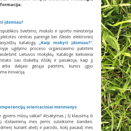
nformacija.
ti įdomiau?
spublikos švietimo, mokslo ir sporto ministerija
lėtotės centras parengė bei išleido elektroninį
avyzdžių katalogą
„Kaip mokyti įdomiau?“
.
inyje ugdymo proceso organizavimo patirtimi
liasdešimt Lietuvos mokyklų. Kataloge kiekviena
stato sau išsikeltą iššūkį ir pasakoja, kaip jį
 arba dalijasi gerąja patirtimi, kurios įgijo
ma inovaciją.
ompetencijų orientaciniai metmenys
e gyvens mūsų vaikai? Atsakymas į šį klausimą iš
į išsilavinimą mes jiems suteiksime šiandien.
idmenį kuriant ateitį ir parodo, kokį pasaulį mes