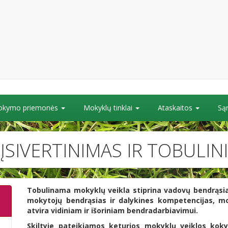
kymo priemonės
Mokyklų tinklai
Ataskaitos
Są
ĮSIVERTINIMAS IR TOBULIN
Tobulinama mokyklų veikla stiprina vadovų bendrąsias
mokytojų bendrąsias ir dalykines kompetencijas, 
atvira vidiniam ir išoriniam bendradarbiavimui.
Skiltyje pateikiamos keturios mokyklų veiklos kok