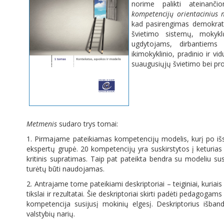
norime palikti ateinanč
kompetencijų orientacinius
kad pasirengimas demokratin
švietimo sistemų, mokykl
ugdytojams, dirbantiems
ikimokyklinio, pradinio ir v
suaugusiųjų švietimo bei p
Metmenis
sudaro trys tomai:
1. Pirmajame pateikiamas kompetencijų modelis, kurį po išs
ekspertų grupė. 20 kompetencijų yra suskirstytos į keturias sr
kritinis supratimas. Taip pat pateikta bendra su modeliu sus
turėtų būti naudojamas.
2. Antrajame tome pateikiami deskriptoriai – teiginiai, kuri
tikslai ir rezultatai. Šie deskriptoriai skirti padėti pedagogam
kompetencija susijusį mokinių elgesį. Deskriptorius išban
valstybių narių.