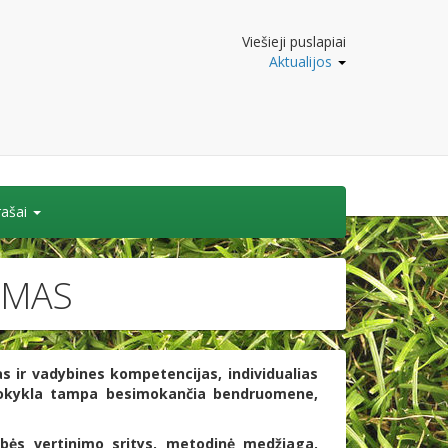
Viešieji puslapiai
Aktualijos
rašai
IMAS
 ir vadybines kompetencijas, individualias
mokykla tampa besimokančia bendruomene,
ybės vertinimo sritys, metodinė medžiaga,