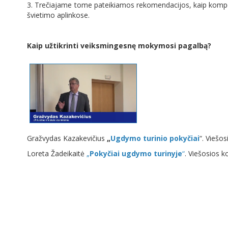
3. Trečiajame tome pateikiamos rekomendacijos, kaip kompe
švietimo aplinkose.
Kaip užtikrinti veiksmingesnę mokymosi pagalbą?
Gražvydas Kazakevičius
„
Ugdymo turinio pokyčiai
“. Viešo
Loreta Žadeikaitė
„
Pokyčiai ugdymo turinyje
“
. Viešosios k