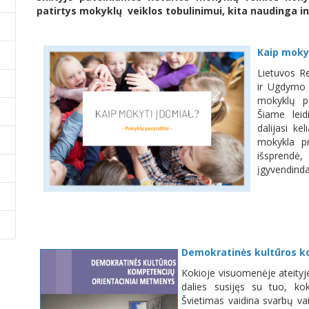
patirtys mokyklų veiklos tobulinimui, kita naudinga i
Kaip moky
Lietuvos Re
ir Ugdymo p
mokyklų p
Šiame leid
dalijasi ke
mokykla pri
išsprendė,
įgyvendinda
Demokratinės kultūros k
Kokioje visuomenėje ateityj
dalies susijęs su tuo, kok
Švietimas vaidina svarbų va