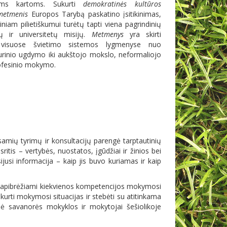
ioms kartoms. Sukurti
demokratinės kultūros
 metmenis
Europos Tarybą paskatino įsitikinimas,
iam pilietiškumui turėtų tapti viena pagrindinių
ų ir universitetų misijų.
Metmenys
yra skirti
 visuose švietimo sistemos lygmenyse nuo
idurinio ugdymo iki aukštojo mokslo, neformaliojo
rofesinio mokymo.
amių tyrimų ir konsultacijų parengė tarptautinių
itis – vertybės, nuostatos, įgūdžiai ir žinios bei
ijusi informacija – kaip jis buvo kuriamas ir kaip
ais apibrėžiami kiekvienos kompetencijos mokymosi
s kurti mokymosi situacijas ir stebėti su atitinkama
dė savanorės mokyklos ir mokytojai šešiolikoje