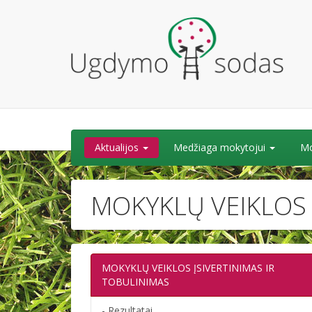
Aktualijos
Medžiaga mokytojui
Mo
MOKYKLŲ VEIKLOS 
MOKYKLŲ VEIKLOS ĮSIVERTINIMAS IR
TOBULINIMAS
- Rezultatai