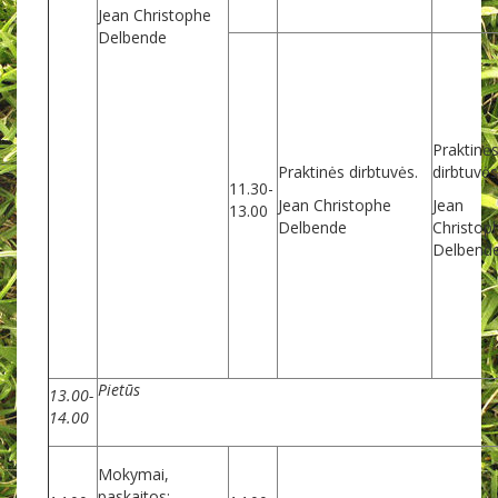
Jean Christophe
Delbende
Praktinė
Praktinės dirbtuvės.
dirbtuvės
11.30-
Jean Christophe
Jean
13.00
Delbende
Christop
Delbend
Pietūs
13.00-
14.00
Mokymai,
paskaitos: