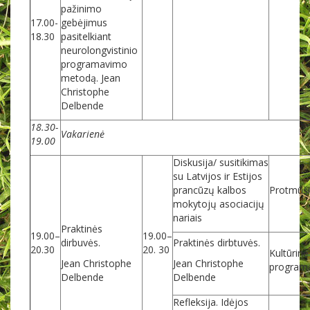
pažinimo
17.00-
gebėjimus
18.30
pasitelkiant
neurolongvistinio
programavimo
metodą. Jean
Christophe
Delbende
18.30-
Vakarienė
19.00
Diskusija/ susitikimas
su Latvijos ir Estijos
prancūzų kalbos
Protmūši
mokytojų asociacijų
nariais
Praktinės
19.00–
19.00–
dirbuvės.
Praktinės dirbtuvės.
20.30
20. 30
Kultūrinė
Jean Christophe
Jean Christophe
program
Delbende
Delbende
Refleksija. Idėjos