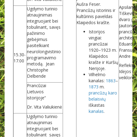
Aušra Feser.
Apsilan
Ugdymo turinio
Prancūzų istorinis ir
Tiškeviči
atnaujinimas
kultūrinis paveldas
dvaro pa
integruojant bei
Klaipėdos krašte.
(autorius
tobulinant, savęs
Istorijos
prancūz
pažinimo
vingiai:
architekt
gebėjimus
prancūzai
Eduarda
pasitelkiant
1920–1923 m.
Fransua
neurolongvistinio
15.30-
Klaipėdos
Andre
programavimo
17.00
krašte ir Kuršių
metodą. Jean
Refleksij
Nerijoje.
Christophe
Idėjos 
Vilhelmo
Delbende
veikloms
kanalas:
1863
–
Prancūzai
1873
m.
Lietuvos
prancūzų
karo
istorijoje“
belaisvių
iškastas
Dr. Vita Valiukienė
kanalas
.
Ugdymo turinio
atnaujinimas
integruojant bei
tobulinant savęs