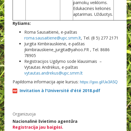
pamokų veikloms.
Edukacinės kelionės
aptarimas. Užduotys.
Ryšiams:
Roma Sausaitienė, e-paštas
roma.sausaitiene@upc.smm.lt
, Tel. (8 5) 277 2171
Jurgita Kimbirauskienė, e-paštas
jkimbirauskiene_jurgita@yahoo.FR , Tel. 8686
78905
Registracijos Ugdymo sode klausimais –
Vytautas Andrėkus, e-paštas
vytautas.andrekus@upc.smm.lt
Papildoma informacija apie kursus:
https://goo.gl/Ue3A5Q
Invitation à l'Université d'été 2018.pdf
Organizuoja
Nacionalinė švietimo agentūra
Registracija jau baigėsi.