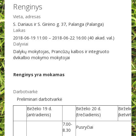
Renginys
Vieta, adresas
S. Dariaus ir S. Girėno g. 37, Palanga (Palanga)
Laikas
2018-06-19 11:00 – 2018-06-22 16:00 (40 akad. val.)
Dalyviai
Dalykų mokytojas, Prancūzų kalbos ir integruoto
dvikalbio mokymo mokytojai
Renginys yra mokamas
Darbotvarkė
Preliminari darbotvarkė
Birželio 19 d.
Birželio 20 d.
Birželio 
(antradienis)
(trečiadienis)
(ketvirtad
7.00-
Pusryčiai
8.30