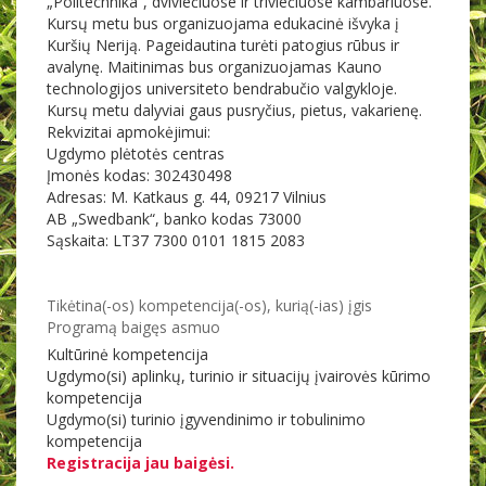
„Politechnika“, dviviečiuose ir triviečiuose kambariuose.
Kursų metu bus organizuojama edukacinė išvyka į
Kuršių Neriją. Pageidautina turėti patogius rūbus ir
avalynę. Maitinimas bus organizuojamas Kauno
technologijos universiteto bendrabučio valgykloje.
Kursų metu dalyviai gaus pusryčius, pietus, vakarienę.
Rekvizitai apmokėjimui:
Ugdymo plėtotės centras
Įmonės kodas: 302430498
Adresas: M. Katkaus g. 44, 09217 Vilnius
AB „Swedbank“, banko kodas 73000
Sąskaita: LT37 7300 0101 1815 2083
Tikėtina(-os) kompetencija(-os), kurią(-ias) įgis
Programą baigęs asmuo
Kultūrinė kompetencija
Ugdymo(si) aplinkų, turinio ir situacijų įvairovės kūrimo
kompetencija
Ugdymo(si) turinio įgyvendinimo ir tobulinimo
kompetencija
Registracija jau baigėsi.