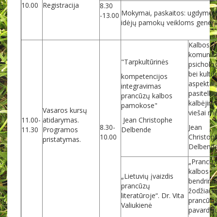
10.00
Registracija
8.30
Mokymai, paskaitos: ugdymo tu
-13.00
idėjų pamokų veikloms gener
Kalbos,
komunika
"Tarpkultūrinės
psicholog
bei kultūr
kompetencijos
aspektai
integravimas
pasitelki
prancūzų kalbos
kalbėjim
pamokose"
Vasaros kursų
viešai m
11.00-
atidarymas.
Jean Christophe
8.30-
Jean
11.30
Programos
Delbende
10.00
Christop
pristatymas.
Delbend
„Prancū
kalbos
„Lietuvių įvaizdis
bendrinia
prancūzų
žodžiai ki
literatūroje“. Dr. Vita
prancūzi
Valiukienė
pavardžių