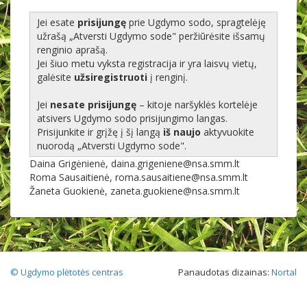
Jei esate
prisijungę
prie Ugdymo sodo, spragtelėję
užrašą „Atversti Ugdymo sode" peržiūrėsite išsamų
renginio aprašą.
Jei šiuo metu vyksta registracija ir yra laisvų vietų,
galėsite
užsiregistruoti
į renginį.
Jei
nesate prisijungę
– kitoje naršyklės kortelėje
atsivers Ugdymo sodo prisijungimo langas.
Prisijunkite ir grįžę į šį langą
iš naujo
aktyvuokite
nuorodą „Atversti Ugdymo sode".
Daina Grigėnienė, daina.grigeniene@nsa.smm.lt
Roma Sausaitienė, roma.sausaitiene@nsa.smm.lt
Žaneta Guokienė, zaneta.guokiene@nsa.smm.lt
© Ugdymo plėtotės centras
Panaudotas dizainas:
Nortal