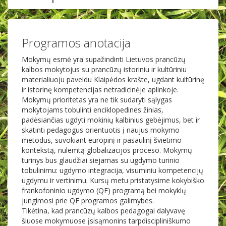
Programos anotacija
Mokymų esmė yra supažindinti Lietuvos prancūzų
kalbos mokytojus su prancūzų istoriniu ir kultūriniu
materialiuoju paveldu Klaipėdos krašte, ugdant kultūrinę
ir istorinę kompetencijas netradicinėje aplinkoje.
Mokymų prioritetas yra ne tik sudaryti sąlygas
mokytojams tobulinti enciklopedines žinias,
padėsiančias ugdyti mokinių kalbinius gebėjimus, bet ir
skatinti pedagogus orientuotis į naujus mokymo
metodus, suvokiant europinį ir pasaulinį švietimo
kontekstą, nulemtą globalizacijos proceso. Mokymų
turinys bus glaudžiai siejamas su ugdymo turinio
tobulinimu: ugdymo integracija, visuminiu kompetencijų
ugdymu ir vertinimu. Kursų metu pristatysime kokybiško
frankofoninio ugdymo (QF) programą bei mokyklų
jungimosi prie QF programos galimybes.
Tikėtina, kad prancūzų kalbos pedagogai dalyvavę
šiuose mokymuose įsisąmonins tarpdiscipliniškumo