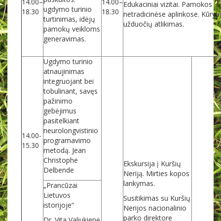
14.00–
14.00–
Edukaciniai vizitai. Pamokos
ugdymo turinio
18.30
18.30
netradicinėse aplinkose. Kūryb
turtinimas, idėjų
užduočių atlikimas.
pamokų veikloms
generavimas.
Ugdymo turinio
atnaujinimas
integruojant bei
tobulinant, savęs
pažinimo
gebėjimus
pasitelkiant
neurolongvistinio
14.00-
programavimo
15.30
metodą. Jean
Christophe
Ekskursija į Kuršių
Delbende
Neriją. Mirties kopos
lankymas.
„Prancūzai
Lietuvos
Susitikimas su Kuršių
istorijoje“
Nerijos nacionalinio
parko direktore
Dr. Vita Valiukienė