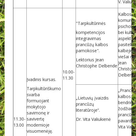
V. Valiuk
Kalbos,
komunika
"Tarpkultūrinės
psicholog
kompetencijos
bei kultūr
integravimas
aspektai
prancūzų kalbos
pasitelki
pamokose".
kalbėjim
viešai m
Lektorius Jean
Jean
Christophe Delbende
Christop
10.00-
Delbend
11.30
Įvadinis kursas.
Tarpkultūriškumo
„Prancū
svarba
kalbos
„Lietuvių įvaizdis
formuojant
bendrinia
prancūzų
mokytojo
žodžiai ki
literatūroje“.
savimonę ir
prancūzi
11.30-
savivertę
Dr. Vita Valiukienė
pavardžių
13.00
modernioje
Vita Vali
visuomenėję.