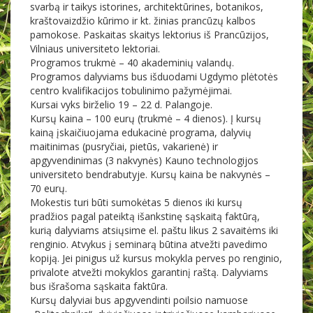
svarbą ir taikys istorines, architektūrines, botanikos,
kraštovaizdžio kūrimo ir kt. žinias prancūzų kalbos
pamokose. Paskaitas skaitys lektorius iš Prancūzijos,
Vilniaus universiteto lektoriai.
Programos trukmė – 40 akademinių valandų.
Programos dalyviams bus išduodami Ugdymo plėtotės
centro kvalifikacijos tobulinimo pažymėjimai.
Kursai vyks birželio 19 – 22 d. Palangoje.
Kursų kaina – 100 eurų (trukmė – 4 dienos). Į kursų
kainą įskaičiuojama edukacinė programa, dalyvių
maitinimas (pusryčiai, pietūs, vakarienė) ir
apgyvendinimas (3 nakvynės) Kauno technologijos
universiteto bendrabutyje. Kursų kaina be nakvynės –
70 eurų.
Mokestis turi būti sumokėtas 5 dienos iki kursų
pradžios pagal pateiktą išankstinę sąskaitą faktūrą,
kurią dalyviams atsiųsime el. paštu likus 2 savaitėms iki
renginio. Atvykus į seminarą būtina atvežti pavedimo
kopiją. Jei pinigus už kursus mokykla perves po renginio,
privalote atvežti mokyklos garantinį raštą. Dalyviams
bus išrašoma sąskaita faktūra.
Kursų dalyviai bus apgyvendinti poilsio namuose