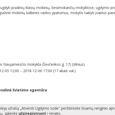
 ugdyti pradinių klasių mokinių, besimokančių mokyklose, ugdymo p
ažinti mokinių kalbinės raidos ypatumus, mokytis taikyti įvairius pav
us Naujamiesčio mokykla (Ševčenkos g. 17) (Vilnius)
2-05 12:00 – 2018-12-06 17:00 (17 akad. val.)
nalinė švietimo agentūra
ėję užrašą „Atversti Ugdymo sode" peržiūrėsite išsamų renginio apr
tų, galėsite
užsiregistruoti
į renginį.