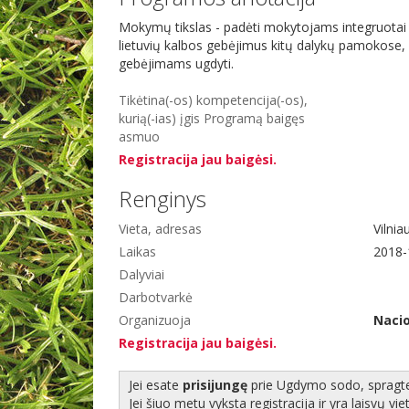
Mokymų tikslas - padėti mokytojams integruotai
lietuvių kalbos gebėjimus kitų dalykų pamokose, p
gebėjimams ugdyti.
Tikėtina(-os) kompetencija(-os),
kurią(-ias) įgis Programą baigęs
asmuo
Registracija jau baigėsi.
Renginys
Vieta, adresas
Vilnia
Laikas
2018-1
Dalyviai
Darbotvarkė
Organizuoja
Nacio
Registracija jau baigėsi.
Jei esate
prisijungę
prie Ugdymo sodo, spragtel
Jei šiuo metu vyksta registracija ir yra laisvų vie