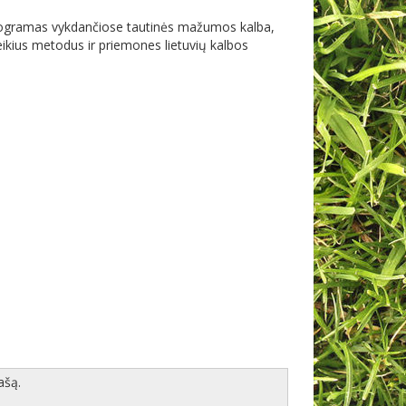
rogramas vykdančiose tautinės mažumos kalba,
eikius metodus ir priemones lietuvių kalbos
ašą.